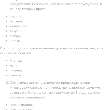
Представляют собой вещества животного похождения, в
основе которых протеин:
шерсти;
мохера;
кашемира;
викуньи;
ангоры;
шелка.
И второй группой, где волокна натурального производства, но в
основе целлюлоза:
хлопка;
льна;
сизаля;
пенька.
Синтетическая основа волокна производится при
химическом синтезе полимера, где из простых молекул
создаются более сложные взаимосвязи. Представлены
такими материалами:
полиамидное;
полиэфирное;