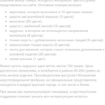
Широкий выбор товара, исходного материала, цвета и длины
представлены на сайте. Основные позиции волокон:
акриловое, которое выполнено в 10 цветовых гаммах;
шерсти австралийской меринос (3 цвета);
вискозное (23 цвета);
шерсти с гребенной лентой (15 цветов);
кардочес, в котором не используется направление
материала (8 цветов);
тонкая шерсть с добавлением нескольких прядей (6 цветов);
мериносовая тонкая шерсть (5 цветов);
лента для валяния, которая станет отличным дополнением к
основной поделке (25 цветов);
пряжа альпака (1 цвет).
Можно купить недорого один моток, весом 100 грамм. Цена
достаточно приемлема, и колеблется в районе 60-200 гривен за
пять метров изделия. Производителем выступает Московская
шерстопрядильная фабрика, но официальные представители
находятся в каждом крупном городе, в том числе и Киеве.
При заказе вас проконсультирует менеджер, а круглосуточная
поддержка поможет решить все интересующие вопросы.