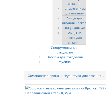
вязания
прямые спицы
для вязания
Спицы для
вязания носков
Спицы для кос
Спицы на
леске для
вязания
Инструменты для
рукоделия
Наборы для рукоделия
Мулине
Семеновская пряжа
Фурнитура для вязания