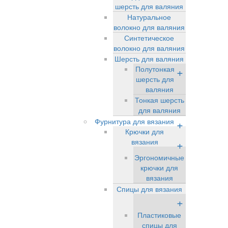
шерсть для валяния
Натуральное
волокно для валяния
Синтетическое
волокно для валяния
Шерсть для валяния
Полутонкая
+
шерсть для
валяния
Тонкая шерсть
для валяния
Фурнитура для вязания
+
Крючки для
вязания
+
Эргономичные
крючки для
вязания
Спицы для вязания
+
Пластиковые
спицы для