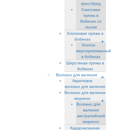
кроссбред
Смесовая
пряжа в
бобинах со
льном
Хлопковая пряжа в
бобинах
+
Хлопок
мерсеризованный
в бобинах
Шерстяная пряжа в
бобинах
Волокно для валяния
+
Акриловое
волокно для валяния
Волокно для валяния
меринос
+
Волокно для
валяния
австралийский
меринос
Кардочесанная