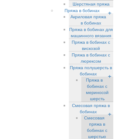
Шерстяная пряжа
Пряжа в бобинах
+
Акриловая пряжа
в бобинах
Пряжа в бобинах для
машинного вязания
Пряжа в бобинах с
вискозой
Пряжа в бобинах с
люрексом
Пряжа полушерсть в
бобинах
+
Пряжа в
бобинах с
мериносой
шерсть
Смесовая пряжа в
бобинах
+
Смесовая
пряжа в
бобинах с
шерстью