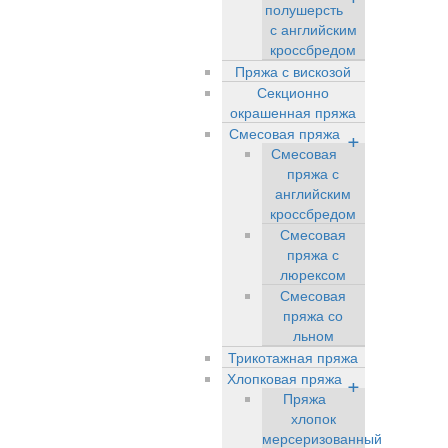
полушерсть
с английским
кроссбредом
Пряжа с вискозой
Секционно
окрашенная пряжа
Смесовая пряжа
+
Смесовая
пряжа с
английским
кроссбредом
Смесовая
пряжа с
люрексом
Смесовая
пряжа со
льном
Трикотажная пряжа
Хлопковая пряжа
+
Пряжа
хлопок
мерсеризованный