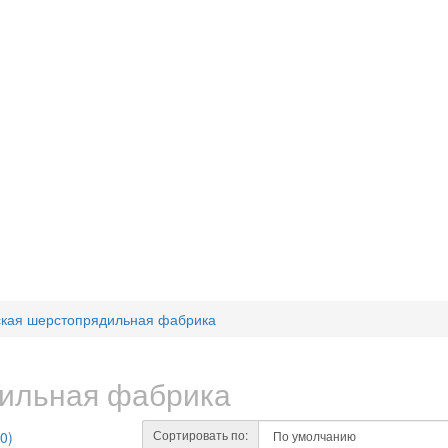
кая шерстопрядильная фабрика
дильная фабрика
Сортировать по:
0)