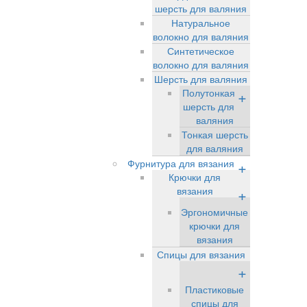
шерсть для валяния
Натуральное
волокно для валяния
Синтетическое
волокно для валяния
Шерсть для валяния
Полутонкая
+
шерсть для
валяния
Тонкая шерсть
для валяния
Фурнитура для вязания
+
Крючки для
вязания
+
Эргономичные
крючки для
вязания
Спицы для вязания
+
Пластиковые
спицы для