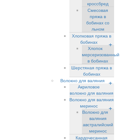
кроссбред
Смесовая
пряжа в
бобинах со
льном
Хлопковая пряжа в
бобинах
+
Хлопок
мерсеризованный
в бобинах
Шерстяная пряжа в
бобинах
Волокно для валяния
+
Акриловое
волокно для валяния
Волокно для валяния
меринос
+
Волокно для
валяния
австралийский
меринос
Кардочесанная