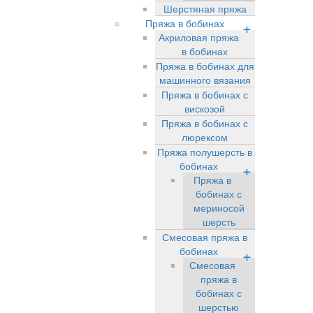
Шерстяная пряжа
Пряжа в бобинах
+
Акриловая пряжа
в бобинах
Пряжа в бобинах для
машинного вязания
Пряжа в бобинах с
вискозой
Пряжа в бобинах с
люрексом
Пряжа полушерсть в
бобинах
+
Пряжа в
бобинах с
мериносой
шерсть
Смесовая пряжа в
бобинах
+
Смесовая
пряжа в
бобинах с
шерстью