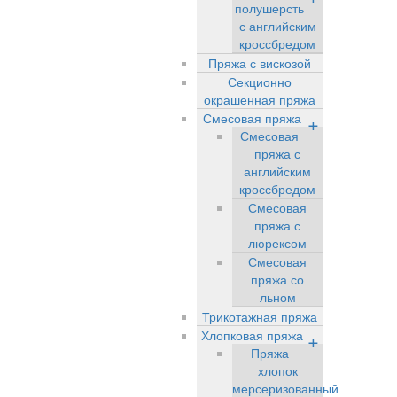
полушерсть
с английским
кроссбредом
Пряжа с вискозой
Секционно
окрашенная пряжа
Смесовая пряжа
+
Смесовая
пряжа с
английским
кроссбредом
Смесовая
пряжа с
люрексом
Смесовая
пряжа со
льном
Трикотажная пряжа
Хлопковая пряжа
+
Пряжа
хлопок
мерсеризованный