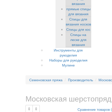
вязания
прямые спицы
для вязания
Спицы для
вязания носков
Спицы для кос
Спицы на
леске для
вязания
Инструменты для
рукоделия
Наборы для рукоделия
Мулине
Семеновская пряжа
Производитель
Московс
Московская шерстопря
Сравнение товаров (