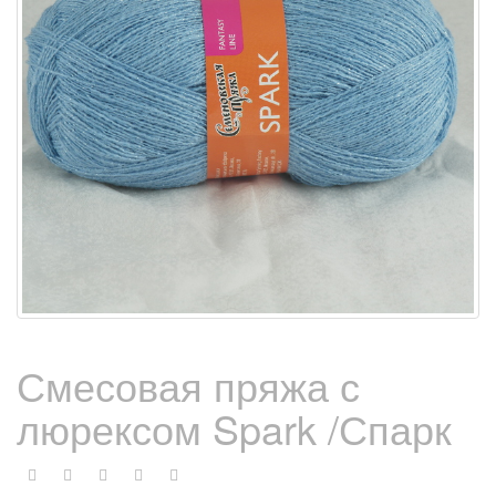
Смесовая пряжа с
люрексом Spark /Спарк