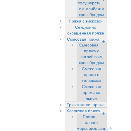
полушерсть
с английским
кроссбредом
Пряжа с вискозой
Секционно
окрашенная пряжа
Смесовая пряжа
+
Смесовая
пряжа с
английским
кроссбредом
Смесовая
пряжа с
люрексом
Смесовая
пряжа со
льном
Трикотажная пряжа
Хлопковая пряжа
+
Пряжа
хлопок
мерсеризованный