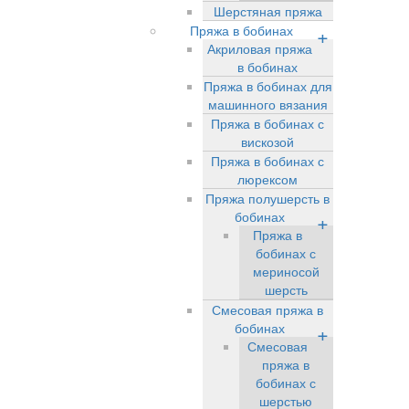
Шерстяная пряжа
Пряжа в бобинах
+
Акриловая пряжа
в бобинах
Пряжа в бобинах для
машинного вязания
Пряжа в бобинах с
вискозой
Пряжа в бобинах с
люрексом
Пряжа полушерсть в
бобинах
+
Пряжа в
бобинах с
мериносой
шерсть
Смесовая пряжа в
бобинах
+
Смесовая
пряжа в
бобинах с
шерстью