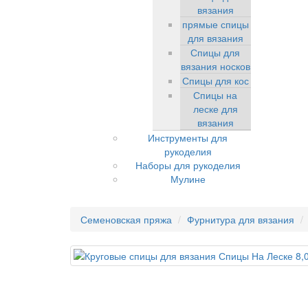
вязания
прямые спицы
для вязания
Спицы для
вязания носков
Спицы для кос
Спицы на
леске для
вязания
Инструменты для
рукоделия
Наборы для рукоделия
Мулине
Семеновская пряжа
Фурнитура для вязания