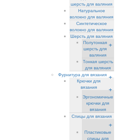
шерсть для валяния
Натуральное
волокно для валяния
Синтетическое
волокно для валяния
Шерсть для валяния
Полутонкая
+
шерсть для
валяния
Тонкая шерсть
для валяния
Фурнитура для вязания
+
Крючки для
вязания
+
Эргономичные
крючки для
вязания
Спицы для вязания
+
Пластиковые
спицы для