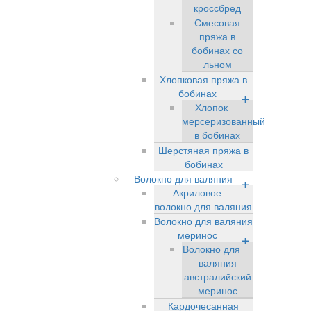
кроссбред
Смесовая
пряжа в
бобинах со
льном
Хлопковая пряжа в
бобинах
+
Хлопок
мерсеризованный
в бобинах
Шерстяная пряжа в
бобинах
Волокно для валяния
+
Акриловое
волокно для валяния
Волокно для валяния
меринос
+
Волокно для
валяния
австралийский
меринос
Кардочесанная