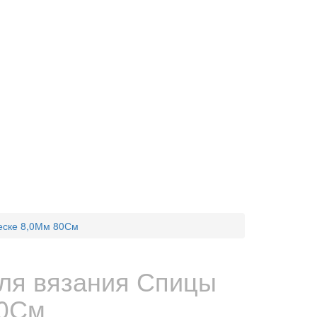
еске 8,0Мм 80См
ля вязания Спицы
80См