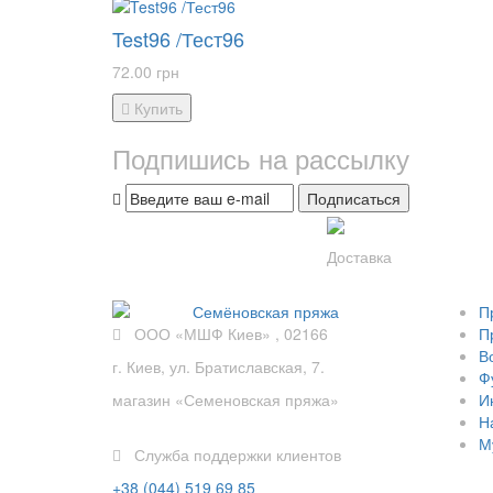
Test96 /Тест96
72.00 грн
Купить
Подпишись на рассылку
Подписаться
Доставка
П
ООО «МШФ Киев» , 02166
П
В
г. Киев, ул. Братиславская, 7.
Ф
магазин «Семеновская пряжа»
И
Н
М
Служба поддержки клиентов
+38 (044) 519 69 85